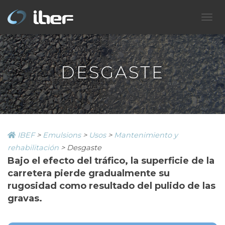
C
A
M
B
I
DESGASTE
A
R
M
O
D
O
IBEF
>
Emulsions
>
Usos
>
Mantenimiento y
D
E
rehabilitación
>
Desgaste
N
Bajo el efecto del tráfico, la superficie de la
A
carretera pierde gradualmente su
V
rugosidad como resultado del pulido de las
E
G
gravas.
A
C